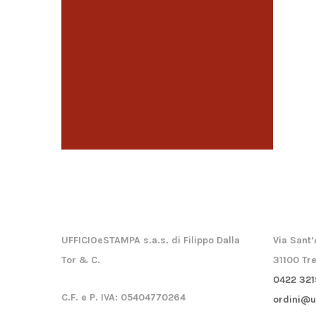
UFFICIOeSTAMPA s.a.s. di Filippo Dalla
Via Sant’
Tor & C.
31100 Tre
0422 321
C.F. e P. IVA:
05404770264
ordini@u