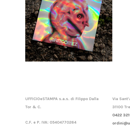
UFFICIOeSTAMPA s.a.s. di Filippo Dalla
Via Sant’
Tor & C.
31100 Tre
0422 321
C.F. e P. IVA:
05404770264
ordini@u