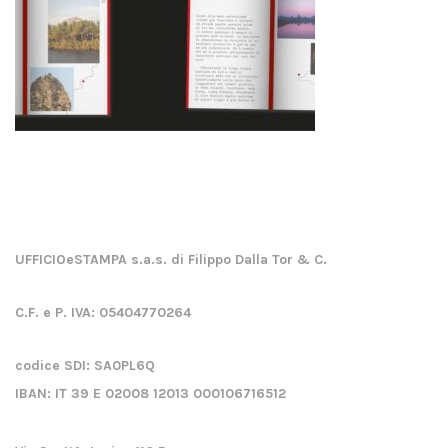
UFFICIOeSTAMPA s.a.s. di Filippo Dalla Tor & C.
C.F. e P. IVA:
05404770264
codice SDI:
SA0PL6Q
IBAN:
IT 39 E 02008 12013 000106716512